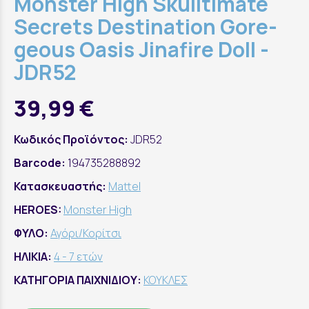
Monster High Skulltimate
Secrets Destination Gore-
geous Oasis Jinafire Doll -
JDR52
39,99 €
Κωδικός Προϊόντος:
JDR52
Barcode:
194735288892
Κατασκευαστής:
Mattel
HEROES:
Monster High
ΦΥΛΟ:
Αγόρι/Κορίτσι
ΗΛΙΚΙΑ:
4 - 7 ετών
ΚΑΤΗΓΟΡΙΑ ΠΑΙΧΝΙΔΙΟΥ:
ΚΟΥΚΛΕΣ