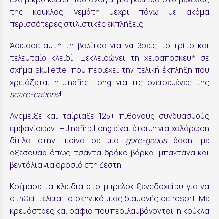
της κούκλας, γεμάτη μέχρι πάνω με ακόμα
περισσότερες στιλιστικές εκπλήξεις.
Άδειασε αυτή τη βαλίτσα για να βρεις το τρίτο και
τελευταίο κλειδί! Ξεκλειδώνει τη χειραποσκευή σε
σχήμα skullette, που περιέχει την τελική έκπληξη που
χρειάζεται η Jinafire Long για τις ονειρεμένες της
scare-cations
!
Ανάμειξε και ταίριαξε 125+ πιθανούς συνδυασμούς
εμφανίσεων! Η Jinafire Long είναι έτοιμη για χαλάρωση
δίπλα στην πισίνα σε μια
gore-geous
όαση, με
αξεσουάρ όπως τσάντα δράκο-βάρκα, μπαντάνα και
βεντάλια για δροσιά στη ζέστη.
Κρέμασε τα κλειδιά στο μπρελόκ ξενοδοχείου για να
στηθεί τέλεια το σκηνικό μιας διαμονής σε resort. Με
κρεμάστρες και ράφια που περιλαμβάνονται, η κούκλα