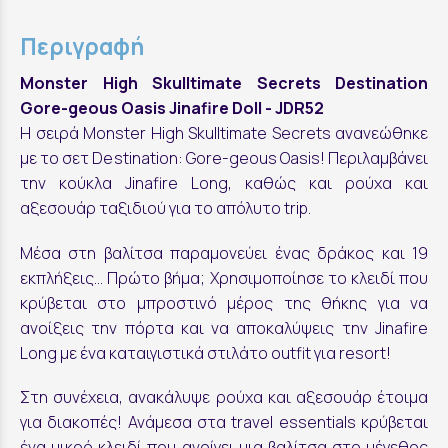
Περιγραφή
Monster High Skulltimate Secrets Destination
Gore-geous Oasis Jinafire Doll - JDR52
Η σειρά Monster High Skulltimate Secrets ανανεώθηκε
με το σετ Destination: Gore-geous Oasis! Περιλαμβάνει
την κούκλα Jinafire Long, καθώς και ρούχα και
αξεσουάρ ταξιδιού για το απόλυτο trip.
Μέσα στη βαλίτσα παραμονεύει ένας δράκος και 19
εκπλήξεις… Πρώτο βήμα; Χρησιμοποίησε το κλειδί που
κρύβεται στο μπροστινό μέρος της θήκης για να
ανοίξεις την πόρτα και να αποκαλύψεις την Jinafire
Long με ένα καταιγιστικά στιλάτο outfit για resort!
Στη συνέχεια, ανακάλυψε ρούχα και αξεσουάρ έτοιμα
για διακοπές! Ανάμεσα στα travel essentials κρύβεται
ένα μικρό κλειδί που ανοίγει μια βαλίτσα στο μέγεθος