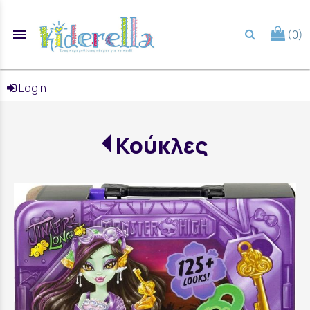
menu
(0)
search
Login
Κούκλες