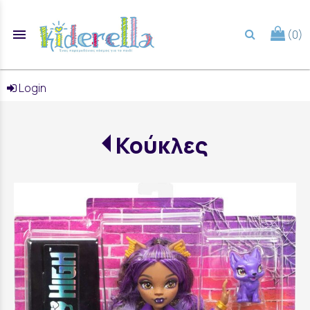
menu
(0)
search
Login
Κούκλες