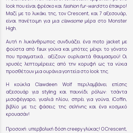
look που είναι φρέσκο και
fashion fur-ward
στο έπακρο!
Μαζί με το λυκάκι της, τον Crescent, και 7 αξεσουάρ,
είναι πανέτοιμη για μια
clawsome
μέρα στο Monster
High.
Αυτή η λυκάνθρωπος συνδυάζει ένα moto jacket με
φούστα από faux γούνα και μπότες μέχρι το γόνατο
που πραγματικά… αξίζουν ουρλιαχτά θαυμασμού! Οι
χρυσές λεπτομέρειες από την κορυφή ως τα νύχια
προσθέτουν μια ουράνια γοητεία στο look της.
Η κούκλα Clawdeen Wolf περιλαμβάνει επίσης
αξεσουάρ για styling και παιχνίδι ρόλων: τσάντα
μισοφέγγαρο, γυαλιά ηλίου, σπρέι για γούνα, iCoffin,
βιβλίο με τις φάσεις της σελήνης και ένα κοσμικό
κρουασάν!
Προσοχή: υπερβολική δόση creepy γλύκας! Ο Crescent,