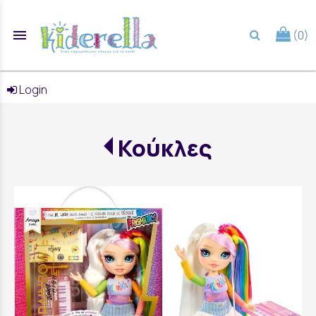
menu
(0)
search
Login
Κούκλες