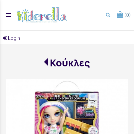
menu
(0)
search
Login
Κούκλες