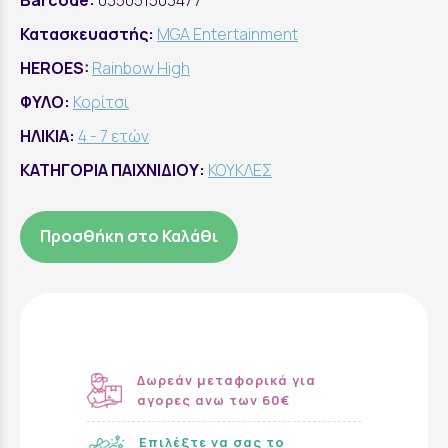
Barcode:
035051503477
Κατασκευαστής:
MGA Entertainment
HEROES:
Rainbow High
ΦΥΛΟ:
Κορίτσι
ΗΛΙΚΙΑ:
4 - 7 ετών
ΚΑΤΗΓΟΡΙΑ ΠΑΙΧΝΙΔΙΟΥ:
ΚΟΥΚΛΕΣ
Προσθήκη στο Καλάθι
Δωρεάν μεταφορικά για
αγορες ανω των 60€
Επιλέξτε να σας το