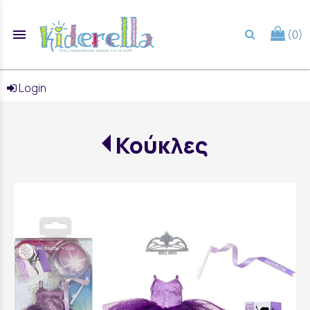
menu
(0)
search
Login
Κούκλες