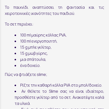
Το παιχνίδι αναπτύσσει τη φαντασία και τις
χειροτεχνικές ικανότητες του παιδιού.
Το σετ περιέχει:
100 ml μαύρης κόλλας PVA,
100 ml ενεργοποιητή,
1.5 g μπλε γκλίτερ,
1.5 g μωβ γύρης,
μια σπάτουλα,
ένα δοχείο.
Πώς να φτιάξετε slime;
Ρίξτε την καθαρή κόλλα PVA στο μπολ/δοχείο.
Αν θέλετε το Slime σας να είναι ιδιαίτερο,
προσθέστε γκλίτερ από το σετ. Ανακατέψτε καλά
τα υλικά.