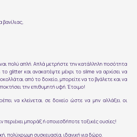
α βανίλιας,
Ακολουθήστε μας:
ίναι πολύ απλή. Απλά μετρήστε την κατάλληλη ποσότητα
το glitter και ανακατέψτε μέχρι το slime να αρχίσει να
ποκολλάται από το δοχείο, μπορείτε να το βγάλετε και να
αποκτήσει την επιθυμητή υφή. Έτοιμο!
ρέπει να κλείνεται σε δοχείο ώστε να μην αλλάξει οι
Δεν περιέχει μποράξ ή οποιεσδήποτε τοξικές ουσίες!
κή, πολύχρωμη συσκευασία, ιδανική για δώρο.