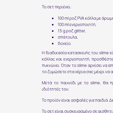
Εγγραφή στο Newsletter
Το σετ περιέχει:
100 ml ροζ PVA κόλλα με άρωμ
100 ml ενεργοποιητή,
1.5 g ροζ glitter,
σπάτουλα,
δοχείο.
Η διαδικασία κατασκευής του slime ε
εγγραφή
κόλλας και ενεργοποιητή, προσθέστε 
πυκνώνει. Όταν το slime αρχίσει να α
το ζυμώσετε στα χέρια σας μέχρι να 
Μετά το παιχνίδι με το slime, θα π
ιδιότητές του.
Το προϊόν είναι ασφαλές για παιδιά. 
Το σετ είναι συσκευασμένο σε αισθητι