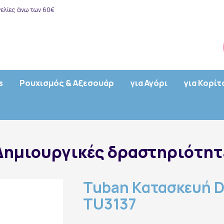
ελίες άνω των 60€
s
Ρουχισμός & Αξεσουάρ
για Αγόρι
για Κορίτ
Δημιουργικές δραστηριότητ
Tuban Κατασκευή DI
TU3137