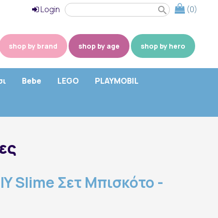
Login
(0)
search
shop by brand
shop by age
shop by hero
σι
Bebe
LEGO
PLAYMOBIL
ες
Y Slime Σετ Μπισκότο -