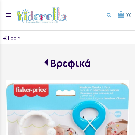
menu
(0)
search
Login
Βρεφικά