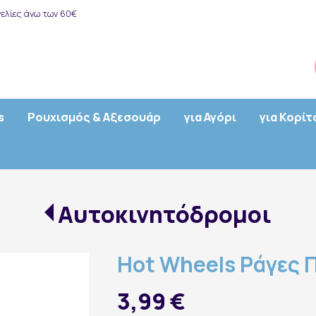
ελίες άνω των 60€
s
Ρουχισμός & Αξεσουάρ
για Αγόρι
για Κορίτ
Αυτοκινητόδρομοι
Hot Wheels Ράγες Π
3,99 €