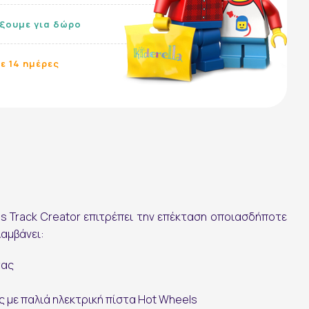
ίξουμε για δώρο
ε 14 ημέρες
Ακολουθήστε μας:
s Track Creator
επιτρέπει την επέκταση οποιασδήποτε
αμβάνει:
τας
 με παλιά ηλεκτρική πίστα Hot Wheels