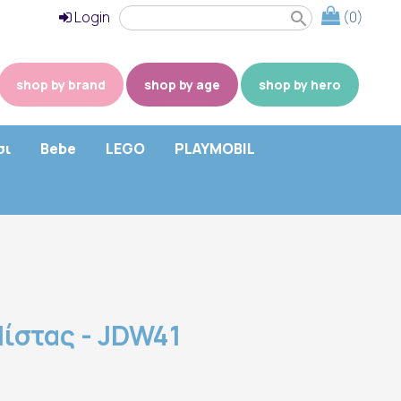
Login
(0)
search
shop by brand
shop by age
shop by hero
σι
Bebe
LEGO
PLAYMOBIL
ίστας - JDW41