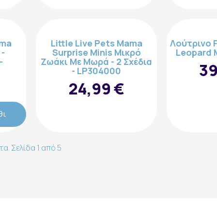
ama
Little Live Pets Mama
Λούτρινο F
 -
Surprise Minis Μικρό
Leopard 
-
Ζωάκι Mε Μωρά - 2 Σχέδια
39
- LP304000
εγγραφή
24,99 €
θι
α. Σελίδα 1 από 5