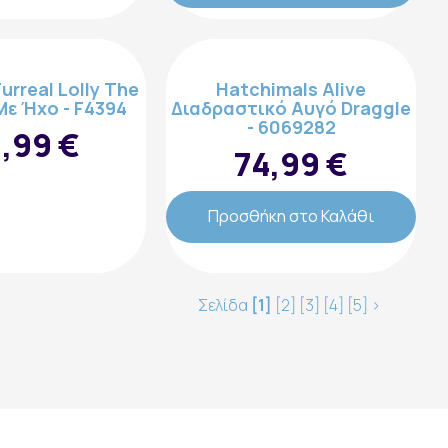
Ακολουθήστε μας:
urreal Lolly The
Hatchimals Alive
Mε Ήχο - F4394
Διαδραστικό Αυγό Draggle
- 6069282
,99 €
74,99 €
Προσθήκη στο Καλάθι
Σελίδα
[1]
[2]
[3]
[4]
[5]
>