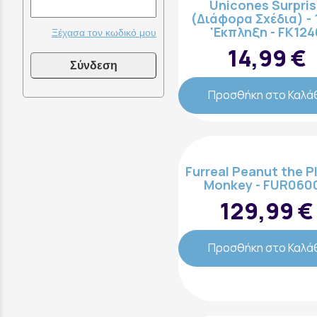
Unicones Surpri
(Διάφορα Σχέδια) - 
'Εκπληξη - FK124
Ξέχασα τον κωδικό μου
14,99 €
Σύνδεση
Προσθήκη στο Καλά
Furreal Peanut the P
Monkey - FUR060
129,99 €
Προσθήκη στο Καλά