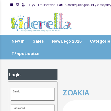
|
Επικοινωνία
|
Δωρεάν μεταφορικά για παραγγ
/
New in
Sales
New Lego 2026
Categorie
Πληροφορίες
Login
ΖΩΑΚΙΑ
Email:
Password: