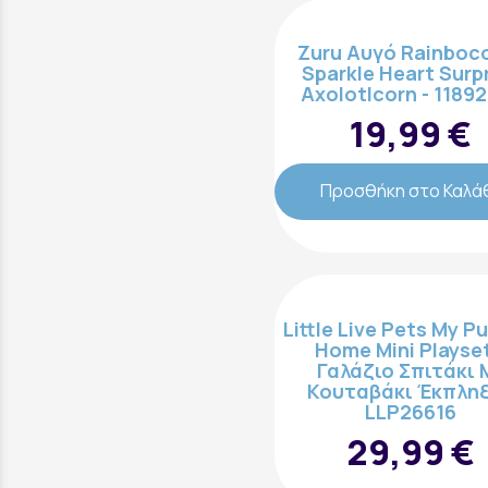
Zuru Αυγό Rainboc
Sparkle Heart Surp
Axolotlcorn - 1189
19,99 €
Προσθήκη στο Καλά
Little Live Pets My P
Home Mini Playset
Γαλάζιο Σπιτάκι 
Κουταβάκι Έκπληξ
LLP26616
29,99 €