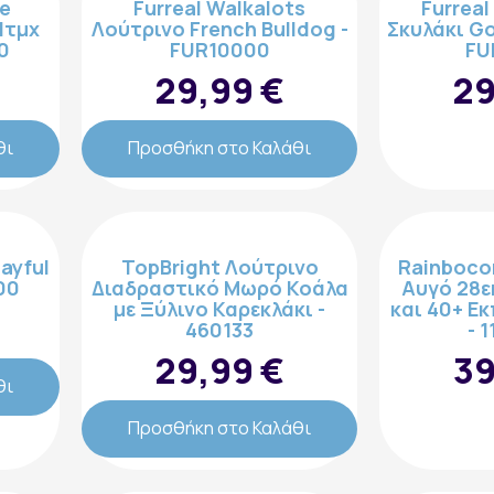
se
Furreal Walkalots
Furrea
1τμχ
Λούτρινο French Bulldog -
Σκυλάκι Go
0
FUR10000
FU
29,99 €
29
θι
Προσθήκη στο Καλάθι
layful
TopBright Λούτρινο
Rainbocor
00
Διαδραστικό Μωρό Κοάλα
Αυγό 28ε
με Ξύλινο Καρεκλάκι -
και 40+ Εκ
460133
- 
29,99 €
39
θι
Προσθήκη στο Καλάθι