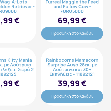
l Wag-A-Lots
Furreal Maggie the Feed
lden Retriever -
and Follow Cow -
R09000
FUR05000
,99 €
69,99 €
Προσθήκη στο Καλάθι
ns Kitty Mania
Rainbocorns Mamacorn
κ. με Λούτρινο
Surprise Αυγό 28εκ. με
πλήξεις Σειρά 2
Λούτρινο και 30+
11892125
Εκπλήξεις - 11892121
,99 €
39,99 €
Προσθήκη στο Καλάθι