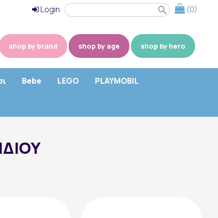
Login
(0)
search
shop by brand
shop by age
shop by hero
σι
Bebe
LEGO
PLAYMOBIL
ΙΔΙΟΥ