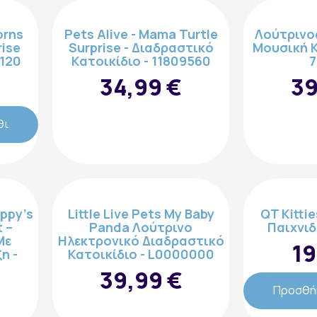
orns
Pets Alive - Mama Turtle
Λούτρινο
rise
Surprise - Διαδραστικό
Μουσική Κ
2120
Κατοικίδιο - 11809560
7
34,99 €
39
θι
uppy’s
Little Live Pets My Baby
QT Kitti
 –
Panda Λούτρινο
Παιχνιδ
Mε
Ηλεκτρονικό Διαδραστικό
19
η -
Κατοικίδιο - L0000000
Εγγραφή στο Newsletter
39,99 €
Προσθήκ