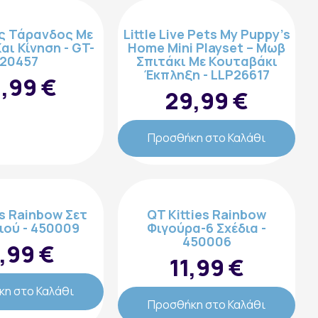
ς Τάρανδος Με
Little Live Pets My Puppy’s
αι Κίνηση - GT-
Home Mini Playset – Μωβ
20457
Σπιτάκι Mε Κουταβάκι
Έκπληξη - LLP26617
,99 €
29,99 €
Προσθήκη στο Καλάθι
es Rainbow Σετ
QT Kitties Rainbow
ιού - 450009
Φιγούρα-6 Σχέδια -
450006
,99 €
11,99 €
η στο Καλάθι
Προσθήκη στο Καλάθι