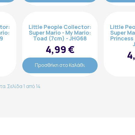
tor:
Little People Collector:
Little Pe
rio:
Super Mario - My Mario:
Super Mar
69
Toad (7cm) - JHG68
Princess
εγγραφή
4,99 €
4
Προσθήκη στο Καλάθι
α. Σελίδα 1 από 14