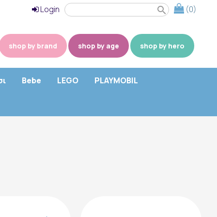
Login
(0)
search
shop by brand
shop by age
shop by hero
σι
Bebe
LEGO
PLAYMOBIL