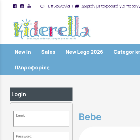
|
Επικοινωνία
|
Δωρεάν μεταφορικά για παραγγ
/
New in
Sales
New Lego 2026
Categorie
Πληροφορίες
Login
Bebe
Email:
Password: