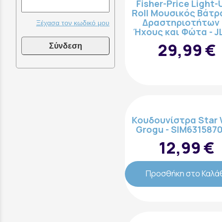
Fisher-Price Light-
Roll Μουσικός Βάτρ
Δραστηριοτήτων 
Ξέχασα τον κωδικό μου
Ήχους και Φώτα - J
29,99 €
Σύνδεση
Κουδουνίστρα Star 
Grogu - SIM631587
12,99 €
Προσθήκη στο Καλά