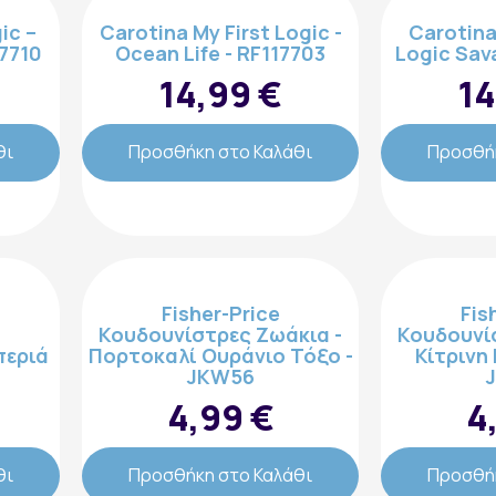
ic –
Carotina My First Logic -
Carotina
7710
Ocean Life - RF117703
Logic Sav
14,99 €
14
θι
Προσθήκη στο Καλάθι
Προσθήκ
Fisher-Price
Fis
Κουδουνίστρες Ζωάκια -
Κουδουνί
περιά
Πορτοκαλί Ουράνιο Τόξο -
Κίτρινη
JKW56
4,99 €
4
Εγγραφή στο Newsletter
θι
Προσθήκη στο Καλάθι
Προσθήκ