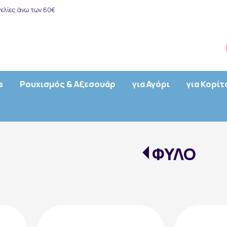
ελίες άνω των 60€
s
Ρουχισμός & Αξεσουάρ
για Αγόρι
για Κορίτ
ΦΥΛΟ