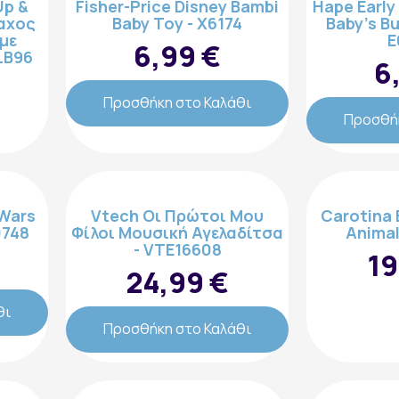
Up &
Fisher-Price Disney Bambi
Hape Early
αχος
Baby Toy - X6174
Baby's Bu
με
E
6,99 €
LB96
6
Προσθήκη στο Καλάθι
Προσθήκ
Wars
Vtech Οι Πρώτοι Mου
Carotina 
0748
Φίλοι Μουσική Αγελαδίτσα
Animal
- VTE16608
19
24,99 €
θι
Προσθήκη στο Καλάθι