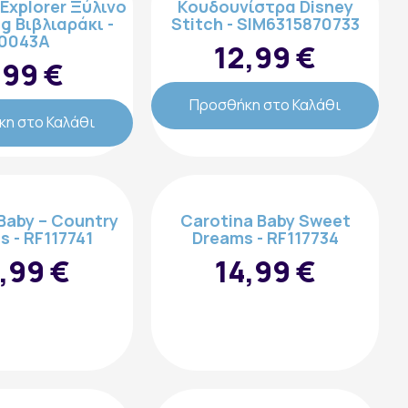
 Explorer Ξύλινο
Κουδουνίστρα Disney
g Βιβλιαράκι -
Stitch - SIM6315870733
0043A
12,99 €
,99 €
Προσθήκη στο Καλάθι
η στο Καλάθι
Baby – Country
Carotina Baby Sweet
s - RF117741
Dreams - RF117734
,99 €
14,99 €