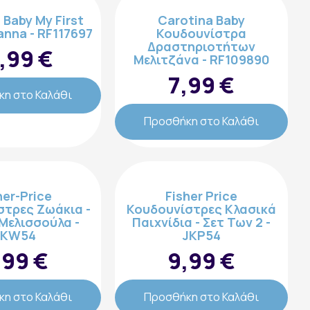
 Baby My First
Carotina Baby
anna - RF117697
Κουδουνίστρα
Δραστηριοτήτων
,99 €
Μελιτζάνα - RF109890
7,99 €
η στο Καλάθι
Προσθήκη στο Καλάθι
her-Price
Fisher Price
στρες Ζωάκια -
Κουδουνίστρες Κλασικά
 Μελισσούλα -
Παιχνίδια - Σετ Των 2 -
JKW54
JKP54
,99 €
9,99 €
η στο Καλάθι
Προσθήκη στο Καλάθι
Ακολουθήστε μας: