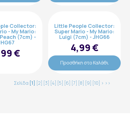
ople Collector:
Little People Collector:
io - My Mario:
Super Mario - My Mario:
 Peach (7cm) -
Luigi (7cm) - JHG66
JHG67
4,99 €
,99 €
Προσθήκη στο Καλάθι
Σελίδα
[1]
[2]
[3]
[4]
[5]
[6]
[7]
[8]
[9]
[10]
>
>>