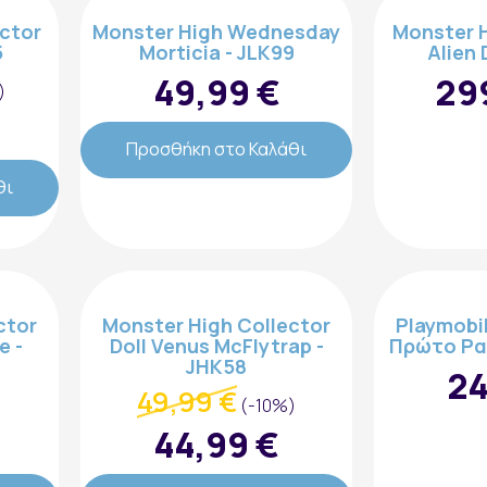
ctor
Monster High Wednesday
Monster H
5
Morticia - JLK99
Alien 
49,99 €
29
)
Προσθήκη στο Καλάθι
θι
ctor
Monster High Collector
Playmobi
e -
Doll Venus McFlytrap -
Πρώτο Ρα
JHK58
24
49,99 €
(-10%)
44,99 €
Εγγραφή στο Newsletter