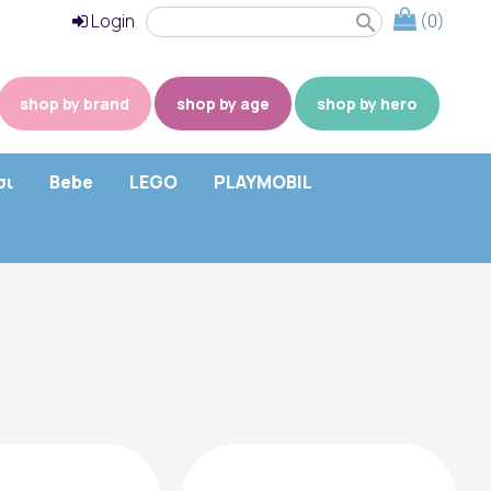
Login
(0)
search
shop by brand
shop by age
shop by hero
σι
Bebe
LEGO
PLAYMOBIL