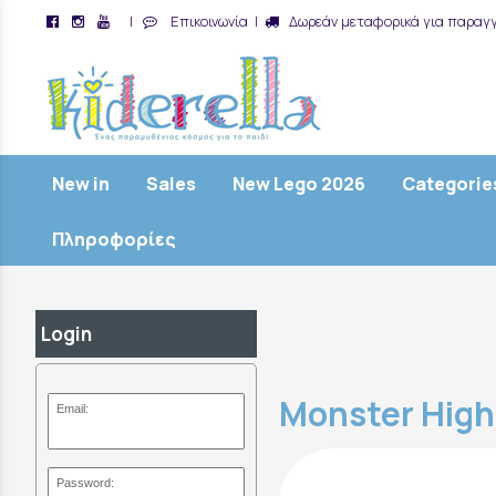
|
Επικοινωνία
|
Δωρεάν μεταφορικά για παραγγ
/
New in
Sales
New Lego 2026
Categorie
Πληροφορίες
Login
Monster High
Email:
Password: