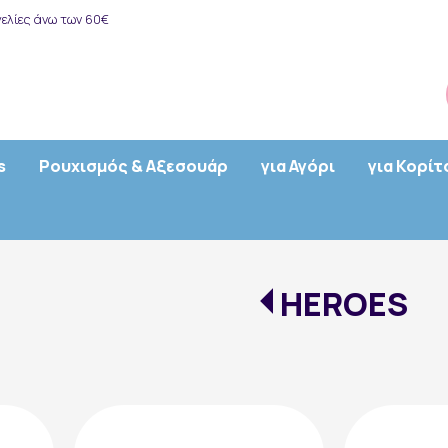
ελίες άνω των 60€
s
Ρουχισμός & Αξεσουάρ
για Αγόρι
για Κορίτ
HEROES