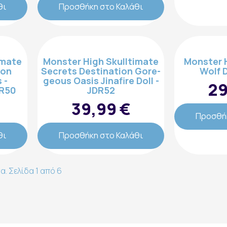
θι
Προσθήκη στο Καλάθι
imate
Monster High Skulltimate
Monster 
ion
Secrets Destination Gore-
Wolf D
 -
geous Oasis Jinafire Doll -
29
DR50
JDR52
εγγραφή
39,99 €
Προσθήκ
θι
Προσθήκη στο Καλάθι
. Σελίδα 1 από 6