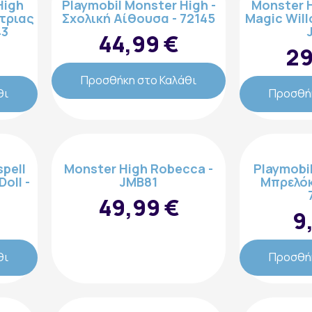
High
Playmobil Monster High -
Monster 
τριας
Σχολική Αίθουσα - 72145
Magic Will
43
44,99 €
29
Προσθήκη στο Καλάθι
θι
Προσθήκ
pell
Monster High Robecca -
Playmobi
oll -
JMB81
Μπρελόκ
49,99 €
9
θι
Προσθήκ