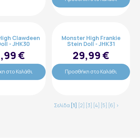
Ακολουθήστε μας:
High Clawdeen
Monster High Frankie
oll - JHK30
Stein Doll - JHK31
,99 €
29,99 €
η στο Καλάθι
Προσθήκη στο Καλάθι
Σελίδα
[1]
[2]
[3]
[4]
[5]
[6]
>