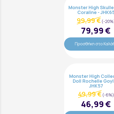
Monster High Skulle
Coraline - JHK6
99,99 €
(-20%
79,99 €
Προσθήκη στο Καλά
Monster High Colle
Doll Rochelle Goyl
JHK57
49,99 €
(-6%)
46,99 €