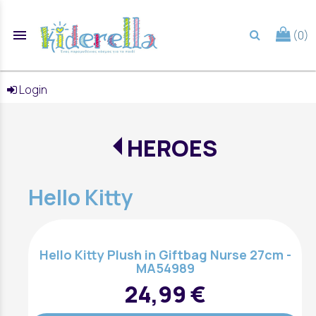
menu
(0)
search
Login
HEROES
Hello Kitty
Hello Kitty Plush in Giftbag Nurse 27cm -
MA54989
24,99 €